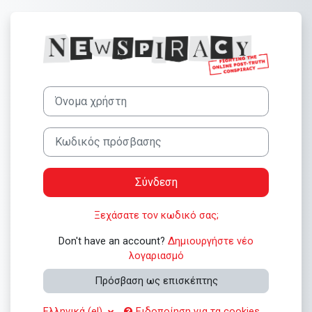
Μετάβαση στο κεντρικό περιεχόμενο
Σύνδεση στο NE
Μετάβαση για να δημιουργήσετε νέο λογαριασμό
Όνομα χρήστη
Κωδικός πρόσβασης
Σύνδεση
Ξεχάσατε τον κωδικό σας;
Don't have an account?
Δημιουργήστε νέο
λογαριασμό
Πρόσβαση ως επισκέπτης
Ελληνικά ‎(el)‎
Ειδοποίηση για τα cookies